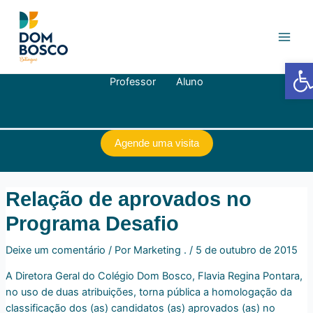
Ir
Navegação
Main
para
de
Men
o
Post
conteúdo
Barra de
Professor
Aluno
Agende uma visita
Relação de aprovados no
Programa Desafio
Deixe um comentário
/ Por
Marketing .
/
5 de outubro de 2015
A Diretora Geral do Colégio Dom Bosco, Flavia Regina Pontara,
no uso de duas atribuições, torna pública a homologação da
classificação dos (as) candidatos (as) aprovados (as) no