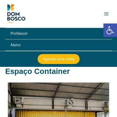
Ir
Main
para
Men
o
conteúdo
Barra de Fe
Professor
Aluno
Agende uma visita
Espaço Container