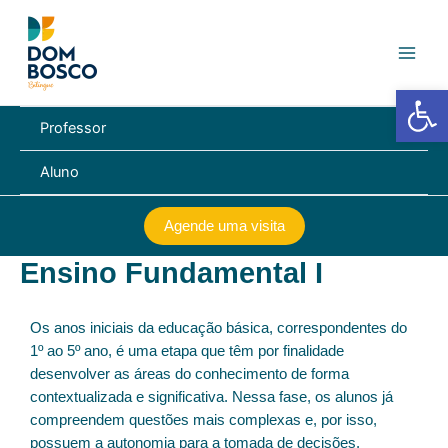
Ir
Main
para
Men
o
conteúdo
Barra de Fe
Professor
Aluno
Agende uma visita
Ensino Fundamental I
Os anos iniciais da educação básica, correspondentes do
1º ao 5º ano, é uma etapa que têm por finalidade
desenvolver as áreas do conhecimento de forma
contextualizada e significativa. Nessa fase, os alunos já
compreendem questões mais complexas e, por isso,
possuem a autonomia para a tomada de decisões.