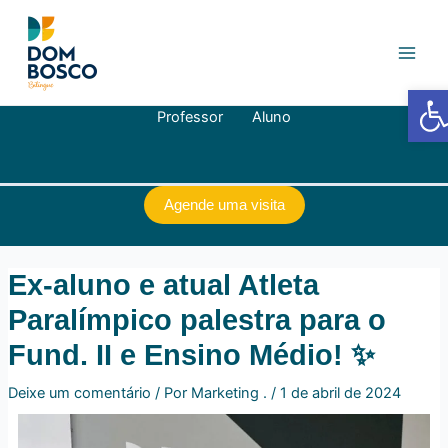
Ir
Navegação
Main
para
de
Men
o
Post
conteúdo
Barra de
Professor
Aluno
Agende uma visita
Ex-aluno e atual Atleta
Paralímpico palestra para o
Fund. II e Ensino Médio! ✨
Deixe um comentário
/ Por
Marketing .
/
1 de abril de 2024