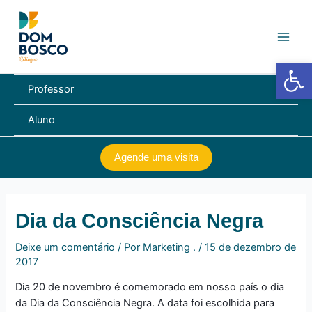
Ir
Navegação
Main
para
de
Men
o
Post
conteúdo
Barra de Fe
Professor
Aluno
Agende uma visita
Dia da Consciência Negra
Deixe um comentário
/ Por
Marketing .
/
15 de dezembro de
2017
Dia 20 de novembro é comemorado em nosso país o dia
da Dia da Consciência Negra. A data foi escolhida para