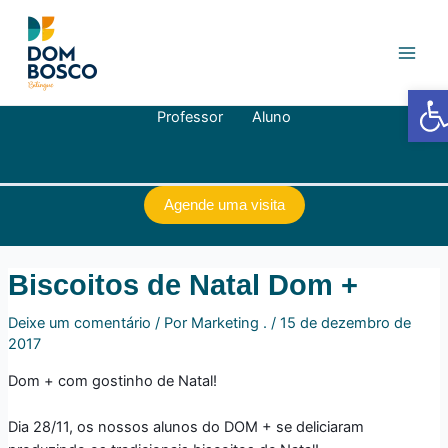
Ir
Navegação
Main
para
de
Men
o
Post
conteúdo
Barra de
Professor
Aluno
Agende uma visita
Biscoitos de Natal Dom +
Deixe um comentário
/ Por
Marketing .
/
15 de dezembro de
2017
Dom + com gostinho de Natal!
Dia 28/11, os nossos alunos do DOM + se deliciaram