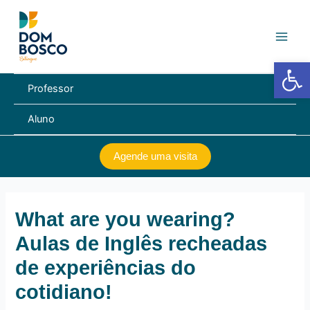
Ir
Navegação
Main
para
de
Men
o
Post
conteúdo
Barra de Fe
Professor
Aluno
Agende uma visita
What are you wearing?
Aulas de Inglês recheadas
de experiências do
cotidiano!