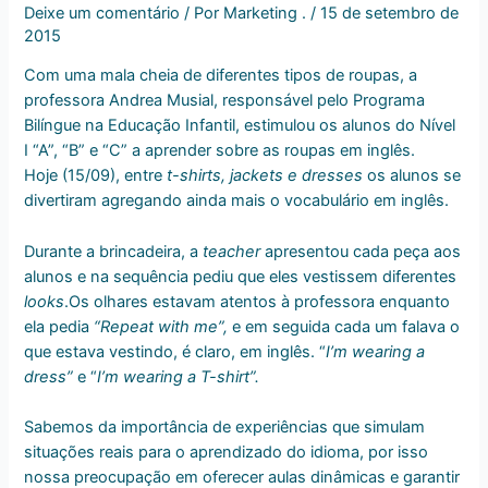
Deixe um comentário
/ Por
Marketing .
/
15 de setembro de
2015
Com uma mala cheia de diferentes tipos de roupas, a
professora Andrea Musial, responsável pelo Programa
Bilíngue na Educação Infantil, estimulou os alunos do Nível
I “A”, “B” e “C” a aprender sobre as roupas em inglês.
Hoje (15/09), entre
t-shirts, jackets e dresses
os alunos se
divertiram agregando ainda mais o vocabulário em inglês.
Durante a brincadeira, a
teacher
apresentou cada peça aos
alunos e na sequência pediu que eles vestissem diferentes
looks
.Os olhares estavam atentos à professora enquanto
ela pedia
“Repeat with me”,
e em seguida cada um falava o
que estava vestindo, é claro, em inglês. “
I’m wearing a
dress”
e “
I’m wearing a T-shirt”.
Sabemos da importância de experiências que simulam
situações reais para o aprendizado do idioma, por isso
nossa preocupação em oferecer aulas dinâmicas e garantir