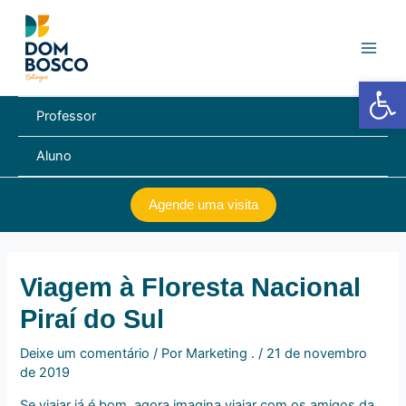
Ir
Navegação
Main
para
de
Men
o
Post
conteúdo
Barra de Fe
Professor
Aluno
Agende uma visita
Viagem à Floresta Nacional
Piraí do Sul
Deixe um comentário
/ Por
Marketing .
/
21 de novembro
de 2019
Se viajar já é bom, agora imagina viajar com os amigos da