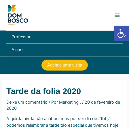
Ir
Navegação
Main
para
de
Men
o
Post
conteúdo
Barra de Fe
Professor
Aluno
Agende uma visita
Tarde da folia 2020
Deixe um comentário
/ Por
Marketing .
/
20 de fevereiro de
2020
A quinta ainda não acabou, mas por ser dia de #tbt já
podemos relembrar a tarde tão especial que tivemos hoje!