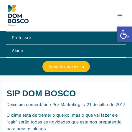
Ir
Navegação
Main
para
de
Men
o
Post
conteúdo
Barra de Fe
Professor
Aluno
Agende uma visita
SIP DOM BOSCO
Deixe um comentário
/ Por
Marketing .
/
21 de julho de 2017
O clima está de tremer o queixo, mas o que vai fazer ele
“cair” serão todas as novidades que estamos preparando
para nossos alunos.