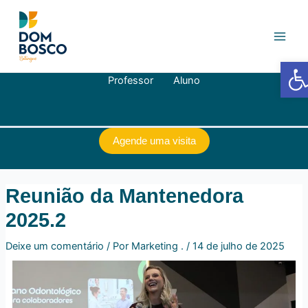
Ir
Navegação
Main
para
de
Men
o
Post
conteúdo
Barra de
Professor
Aluno
Agende uma visita
Reunião da Mantenedora
2025.2
Deixe um comentário
/ Por
Marketing .
/
14 de julho de 2025