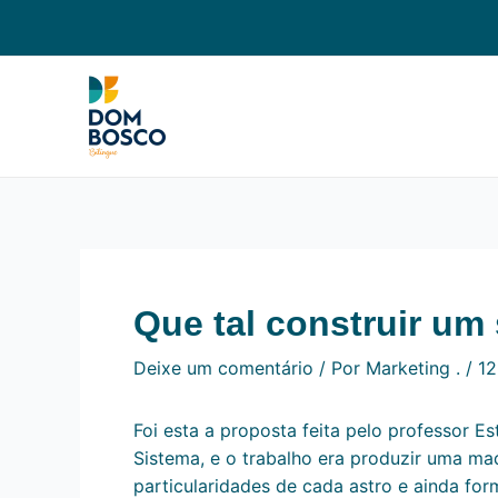
Ir
Navegação
para
de
o
Post
conteúdo
Que tal construir um
Deixe um comentário
/ Por
Marketing .
/
12
Foi esta a proposta feita pelo professor 
Sistema, e o trabalho era produzir uma maq
particularidades de cada astro e ainda fo