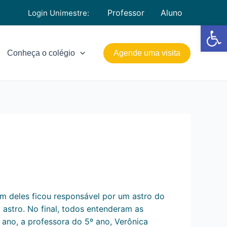
Professor
Aluno
Login Unimestre:
Barra de Fe
Conheça o colégio
Agende uma visita
um deles ficou responsável por um astro do
 astro. No final, todos entenderam as
ano, a professora do 5º ano, Verônica