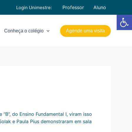
Professor
Aluno
Login Unimestre:
Barra de Fe
Conheça o colégio
Agende uma visita
e “B”, do Ensino Fundamental I, viram isso
 Solak e Paula Pius demonstraram em sala