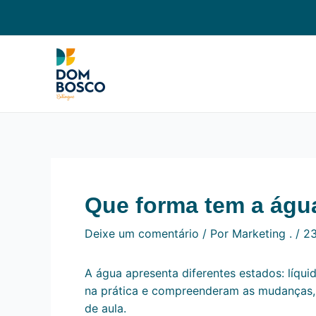
Ir
Navegação
para
de
o
Post
conteúdo
Que forma tem a águ
Deixe um comentário
/ Por
Marketing .
/
23
A água apresenta diferentes estados: líquid
na prática e compreenderam as mudanças, a
de aula.