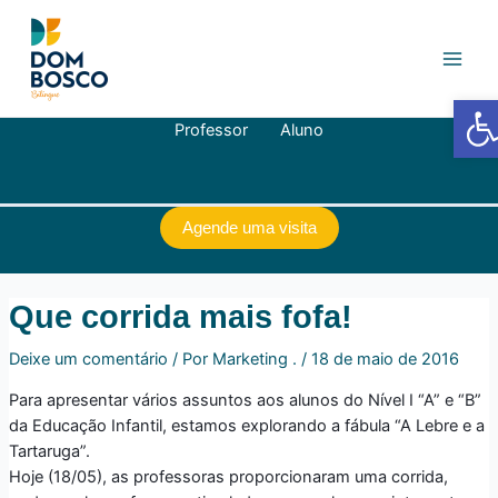
Ir
Navegação
Main
para
de
Men
o
Post
conteúdo
Barra de
Professor
Aluno
Agende uma visita
Que corrida mais fofa!
Deixe um comentário
/ Por
Marketing .
/
18 de maio de 2016
Para apresentar vários assuntos aos alunos do Nível I “A” e “B”
da Educação Infantil, estamos explorando a fábula “A Lebre e a
Tartaruga”.
Hoje (18/05), as professoras proporcionaram uma corrida,