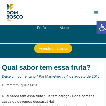
Ir
Navegação
Main
para
de
Men
o
Post
conteúdo
Barra de
Professor
Aluno
Agende uma visita
Qual sabor tem essa fruta?
Deixe um comentário
/ Por
Marketing .
/
4 de agosto de 2016
Hummmm, que delícia!
Qual sabor tem essa fruta? Ela tem caroço? Pode comer a
casca ou devemos descascá-la?