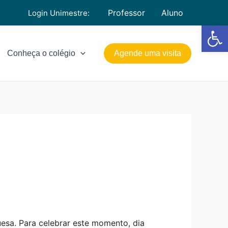
Professor
Aluno
Login Unimestre:
Barra de Fe
Conheça o colégio
Agende uma visita
uesa. Para celebrar este momento, dia