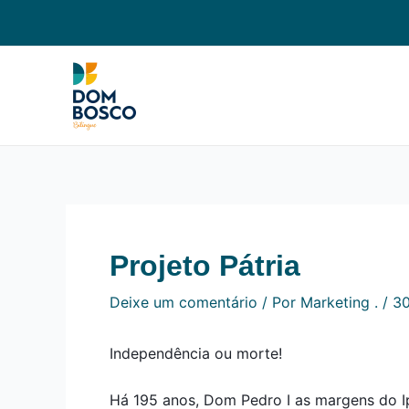
Ir
Navegação
para
de
o
Post
conteúdo
Projeto Pátria
Deixe um comentário
/ Por
Marketing .
/
30
Independência ou morte!
Há 195 anos, Dom Pedro I as margens do Ip