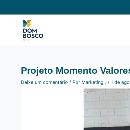
Ir
Navegação
para
de
o
Post
conteúdo
Projeto Momento Valore
Deixe um comentário
/ Por
Marketing .
/
1 de ag