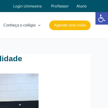
Professor
Aluno
Login Unimestre:
Barra de Fe
Conheça o colégio
Agende uma visita
lidade