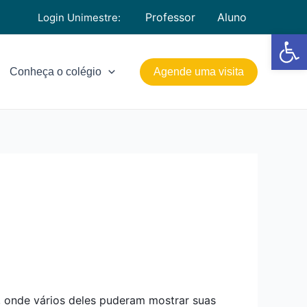
Professor
Aluno
Login Unimestre:
Barra de Fe
Conheça o colégio
Agende uma visita
e, onde vários deles puderam mostrar suas