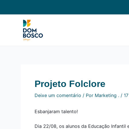
Ir
Navegação
para
de
o
Post
conteúdo
Projeto Folclore
Deixe um comentário
/ Por
Marketing .
/
17
Esbanjaram talento!
Dia 22/08, os alunos da Educação Infantil 