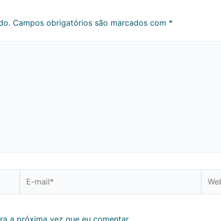
do.
Campos obrigatórios são marcados com
*
E-
Webs
mail*
ra a próxima vez que eu comentar.