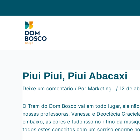
Ir
Navegação
para
de
o
Post
conteúdo
Piui Piui, Piui Abacaxi
Deixe um comentário
/ Por
Marketing .
/
12 de ab
O Trem do Dom Bosco vai em todo lugar, ele não 
nossas professoras, Vanessa e Deoclécia Graciela
embaixo, as cores e tudo isso no ritmo da musiq
todos estes conceitos com um sorriso enorme no