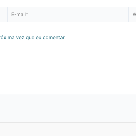
E-
We
mail*
róxima vez que eu comentar.