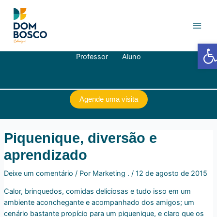
Ir
Navegação
Main
para
de
Men
o
Post
conteúdo
Barra de
Professor
Aluno
Agende uma visita
Piquenique, diversão e
aprendizado
Deixe um comentário
/ Por
Marketing .
/
12 de agosto de 2015
Calor, brinquedos, comidas deliciosas e tudo isso em um
ambiente aconchegante e acompanhado dos amigos; um
cenário bastante propício para um piquenique, e claro que os