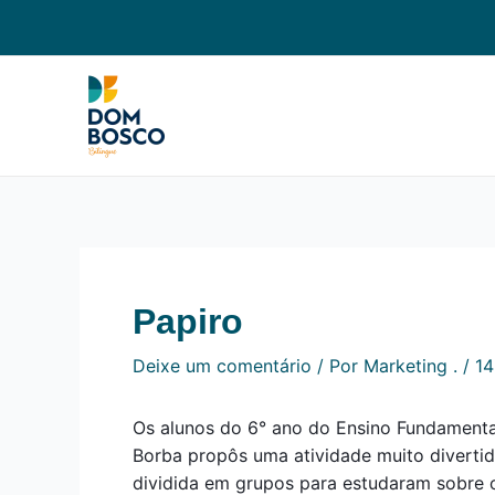
Ir
Navegação
para
de
o
Post
conteúdo
Papiro
Deixe um comentário
/ Por
Marketing .
/
14
Os alunos do 6° ano do Ensino Fundamental 
Borba propôs uma atividade muito divertid
dividida em grupos para estudaram sobre 