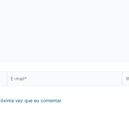
E-
We
mail*
róxima vez que eu comentar.