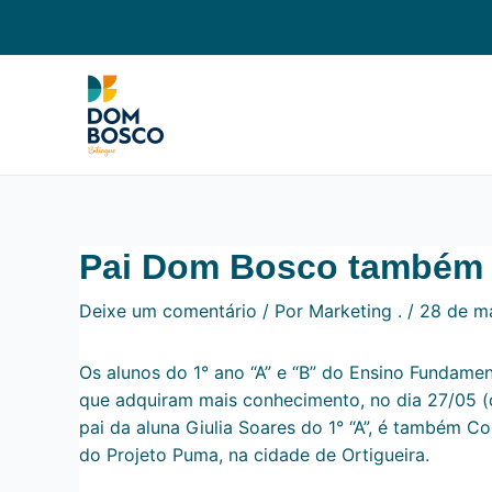
Ir
Navegação
para
de
o
Post
conteúdo
Pai Dom Bosco também 
Deixe um comentário
/ Por
Marketing .
/
28 de m
Os alunos do 1° ano “A” e “B” do Ensino Fundame
que adquiram mais conhecimento, no dia 27/05 (
pai da aluna Giulia Soares do 1° “A”, é também 
do Projeto Puma, na cidade de Ortigueira.