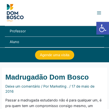
Ir
Navegação
Main
para
de
Men
o
Post
conteúdo
Barra de Fe
Professor
Aluno
Agende uma visita
Madrugadão Dom Bosco
Deixe um comentário
/ Por
Marketing .
/
17 de maio de
2016
Passar a madrugada estudando não é para qualquer um, é
pra quem tem um compromisso consigo mesmo, um