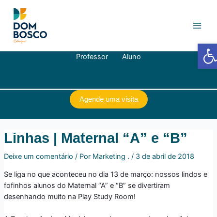
Ir
Navegação
Main
para
de
Men
o
Post
conteúdo
Barra de
Professor
Aluno
Agende uma visita
Linhas | Maternal “A” e “B”
Deixe um comentário
/ Por
Marketing .
/
3 de abril de 2018
Se liga no que aconteceu no dia 13 de março: nossos lindos e
fofinhos alunos do Maternal “A” e “B” se divertiram
desenhando muito na Play Study Room!