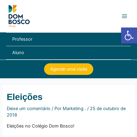
Ir
Navegação
Main
para
de
Men
o
Post
conteúdo
Barra de Fe
Professor
Aluno
Agende uma visita
Eleições
Deixe um comentário
/ Por
Marketing .
/
25 de outubro de
2018
Eleições no Colégio Dom Bosco!