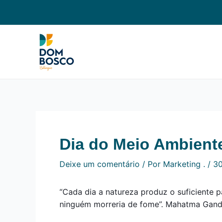
Ir
Navegação
para
de
o
Post
conteúdo
Dia do Meio Ambient
Deixe um comentário
/ Por
Marketing .
/
30
“Cada dia a natureza produz o suficiente 
ninguém morreria de fome”. Mahatma Gand