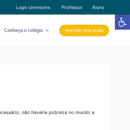
Professor
Aluno
Login Unimestre:
Barra de Fe
Conheça o colégio
Agende uma visita
necessário, não haveria pobreza no mundo e