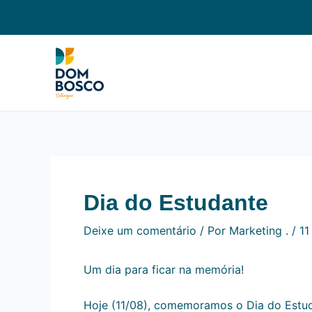
Ir
Navegação
para
de
o
Post
conteúdo
Dia do Estudante
Deixe um comentário
/ Por
Marketing .
/
11
Um dia para ficar na memória!
Hoje (11/08), comemoramos o Dia do Estuda