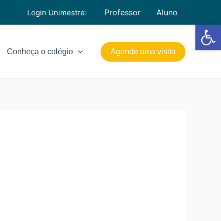
Professor
Aluno
Login Unimestre:
Barra de Fe
Conheça o colégio
Agende uma visita