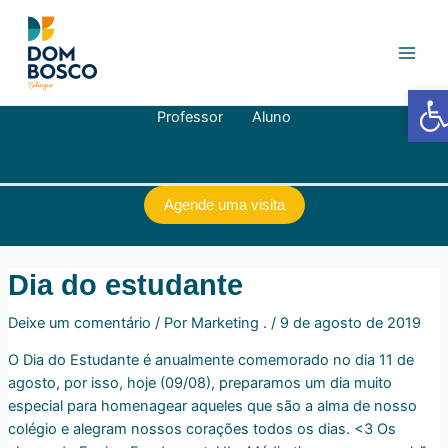
Ir
Navegação
Main
para
de
Men
o
Post
conteúdo
Barra de
Professor
Aluno
Agende uma visita
Dia do estudante
Deixe um comentário
/ Por
Marketing .
/
9 de agosto de 2019
O Dia do Estudante é anualmente comemorado no dia 11 de
agosto, por isso, hoje (09/08), preparamos um dia muito
especial para homenagear aqueles que são a alma de nosso
colégio e alegram nossos corações todos os dias. <3 Os