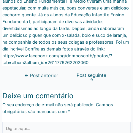
alunos do Ensino Fundamental II e Médio tiveram uma manhã
espetacular, com muita música, boas conversas e um delicioso
cachorro quente. Já os alunos da Educação Infantil e Ensino
Fundamenta I, participaram de diversas atividades
divertidíssimas ao longo da tarde. Depois, ainda saborearam
um delicioso piquenique com x-salada, bolo e suco de laranja,
na companhia de todos os seus colegas e professores. Foi um
dia incrível!Confira as demais fotos através do link:
https://www.facebook.com/pg/domboscotb/photos/?
tab=album&album_id=2611776262202060
Post seguinte
←
Post anterior
→
Deixe um comentário
O seu endereço de e-mail não será publicado.
Campos
obrigatórios são marcados com
*
Digite
aqui...