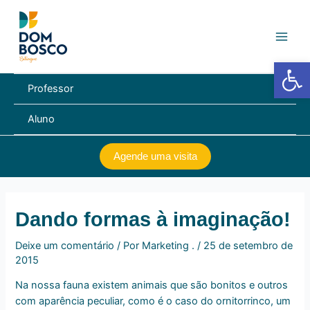
Ir
Navegação
Main
para
de
Men
o
Post
conteúdo
Barra de Fe
Professor
Aluno
Agende uma visita
Dando formas à imaginação!
Deixe um comentário
/ Por
Marketing .
/
25 de setembro de
2015
Na nossa fauna existem animais que são bonitos e outros
com aparência peculiar, como é o caso do ornitorrinco, um