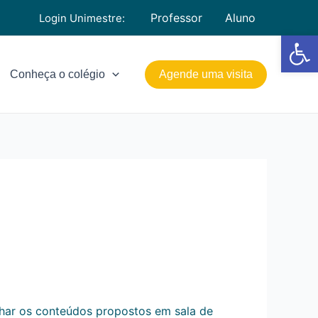
Professor
Aluno
Login Unimestre:
Barra de Fe
Conheça o colégio
Agende uma visita
lhar os conteúdos propostos em sala de