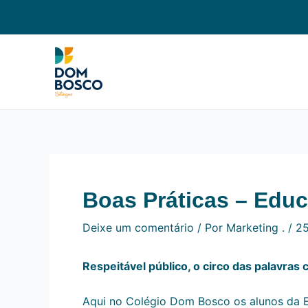
Ir
Navegação
para
de
o
Post
conteúdo
Boas Práticas – Educ
Deixe um comentário
/ Por
Marketing .
/
25
Respeitável público, o circo das palavras
Aqui no Colégio Dom Bosco os alunos da E