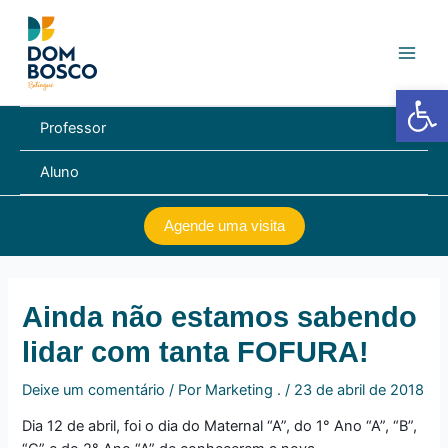
Ir
Navegação
Main
para
de
Men
o
Post
conteúdo
Barra de Fe
Professor
Aluno
Agende uma visita
Ainda não estamos sabendo
lidar com tanta FOFURA!
Deixe um comentário
/ Por
Marketing .
/
23 de abril de 2018
Dia 12 de abril, foi o dia do Maternal “A”, do 1° Ano “A”, “B”,