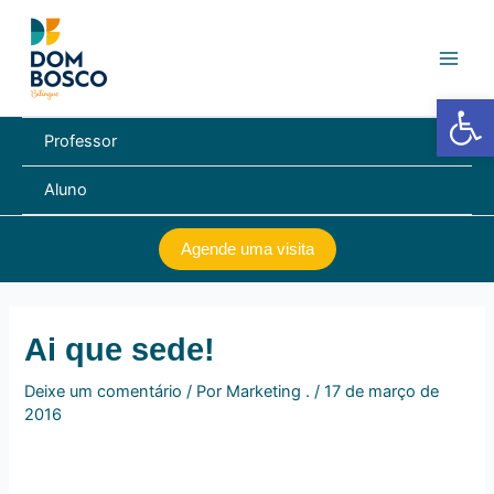
Ir
Navegação
Main
para
de
Men
o
Post
conteúdo
Barra de Fe
Professor
Aluno
Agende uma visita
Ai que sede!
Deixe um comentário
/ Por
Marketing .
/
17 de março de
2016