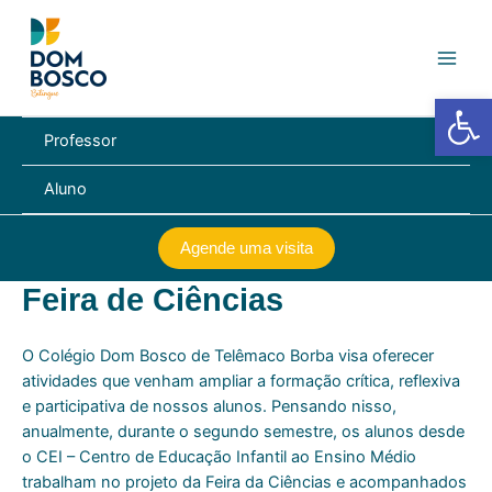
Ir
Main
para
Men
o
conteúdo
Barra de Fe
Professor
Aluno
Agende uma visita
Feira de Ciências
O Colégio Dom Bosco de Telêmaco Borba visa oferecer
atividades que venham ampliar a formação crítica, reflexiva
e participativa de nossos alunos. Pensando nisso,
anualmente, durante o segundo semestre, os alunos desde
o CEI – Centro de Educação Infantil ao Ensino Médio
trabalham no projeto da Feira da Ciências e acompanhados