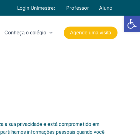
Professor
Aluno
Login Unimestre:
Barra de Fe
Conheça o colégio
Agende uma visita
iza a sua privacidade e está comprometido em
mpartilhamos informações pessoais quando você