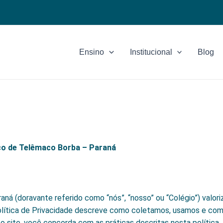
Ensino
Institucional
Blog
sco de Telêmaco Borba – Paraná
á (doravante referido como “nós”, “nosso” ou “Colégio”) valor
Política de Privacidade descreve como coletamos, usamos e co
sso site, você concorda com as práticas descritas nesta política.