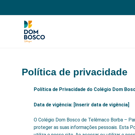
Ir
para
o
conteúdo
Política de privacidade
Política de Privacidade do Colégio Dom Bo
Data de vigência: [Inserir data de vigência]
O Colégio Dom Bosco de Telêmaco Borba – Paran
proteger as suas informações pessoais. Esta 
utiliza o nosso site. Ao acessar ou utilizar o no