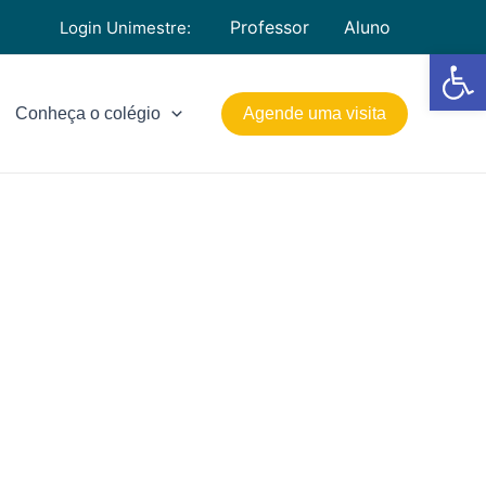
Professor
Aluno
Login Unimestre:
Barra de Fe
Conheça o colégio
Agende uma visita