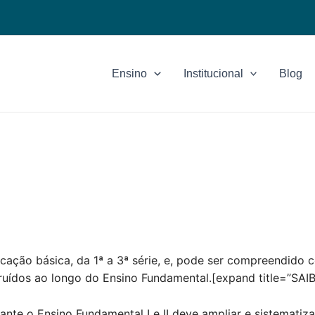
Ensino
Institucional
Blog
cação básica, da 1ª a 3ª série, e, pode ser compreendido
ídos ao longo do Ensino Fundamental.[expand title=”SAIB
rante o Ensino Fundamental I e II deve ampliar e sistemati