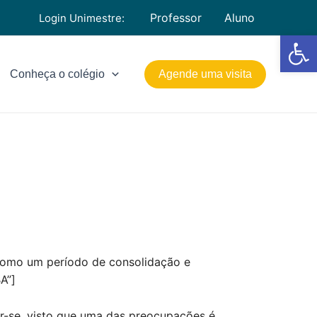
Professor
Aluno
Login Unimestre:
Barra de Fe
Conheça o colégio
Agende uma visita
 como um período de consolidação e
A”]
zar-se, visto que uma das preocupações é