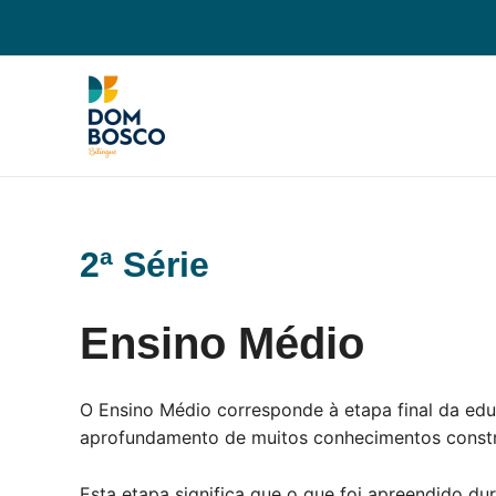
Ir
para
o
conteúdo
2ª Série
Ensino Médio
O Ensino Médio corresponde à etapa final da edu
aprofundamento de muitos conhecimentos constru
Esta etapa significa que o que foi apreendido du