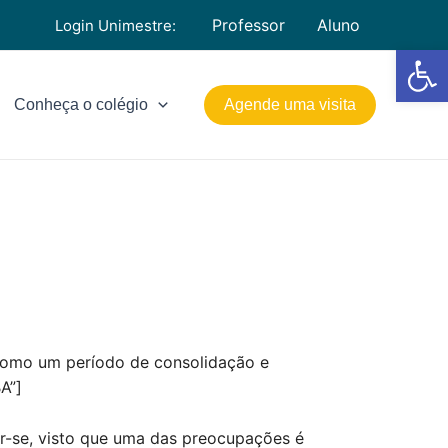
Professor
Aluno
Login Unimestre:
Barra de Fe
Conheça o colégio
Agende uma visita
 como um período de consolidação e
A”]
zar-se, visto que uma das preocupações é